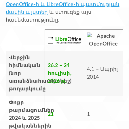
OpenOffice-ի և LibreOffice-ի պատմության
մասին այստեղ
և ստուգեք այս
համեմատությունը.
Վերջին
հիմնական
26.2 – 24
4.1 – Ապրիլ
(նոր
հուլիսի,
2014
առանձնահատկանիշ)
2026 թ.
թողարկումը
Փոքր
թարմացումներ
21
1
2024 և 2025
թվականներին