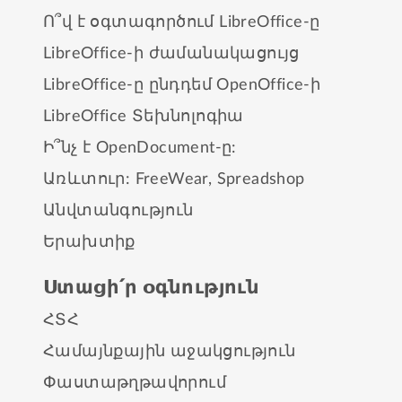
Ո՞վ է օգտագործում LibreOffice-ը
LibreOffice-ի ժամանակացույց
LibreOffice-ը ընդդեմ OpenOffice-ի
LibreOffice Տեխնոլոգիա
Ի՞նչ է OpenDocument-ը:
Առևտուր:
FreeWear
,
Spreadshop
Անվտանգություն
Երախտիք
Ստացի՛ր օգնություն
ՀՏՀ
Համայնքային աջակցություն
Փաստաթղթավորում