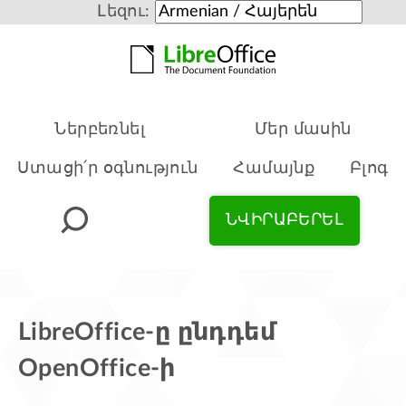
Լեզու:
Ներբեռնել
Մեր մասին
Ստացի՛ր օգնություն
Համայնք
Բլոգ
ՆՎԻՐԱԲԵՐԵԼ
LibreOffice-ը ընդդեմ
OpenOffice-ի